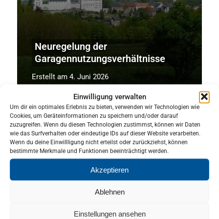
Neuregelung der
Garagennutzungsverhältnisse
Erstellt am 4. Juni 2026
Einwilligung verwalten
Um dir ein optimales Erlebnis zu bieten, verwenden wir Technologien wie
Cookies, um Geräteinformationen zu speichern und/oder darauf
zuzugreifen. Wenn du diesen Technologien zustimmst, können wir Daten
wie das Surfverhalten oder eindeutige IDs auf dieser Website verarbeiten.
Raumordnungsplan Wind (ROPW)
Wenn du deine Einwillligung nicht erteilst oder zurückziehst, können
Öffentliche Auslegung und
bestimmte Merkmale und Funktionen beeinträchtigt werden.
Beteiligung zum Entwurf des
Akzeptieren
Raumordnungsplans Wind
(ROPW) gemäß § 9 Abs. 2
Ablehnen
Raumordnungsgesetz (ROG) in
Verbindung mit § 6 des Gesetzes
Einstellungen ansehen