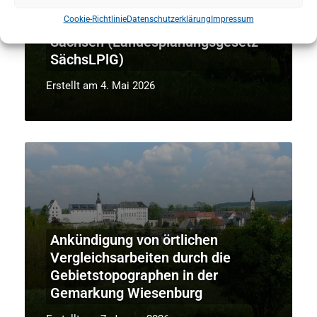
zur Raumordnung und
Cookie-Richtlinie
Datenschutzerklärung
Impressum
Landesplanung des Freistaates
Sachsen (Landesplanungsgesetz -
SächsLPlG)
Erstellt am 4. Mai 2026
Ankündigung von örtlichen
Vergleichsarbeiten durch die
Gebietstopographen in der
Gemarkung Wiesenburg