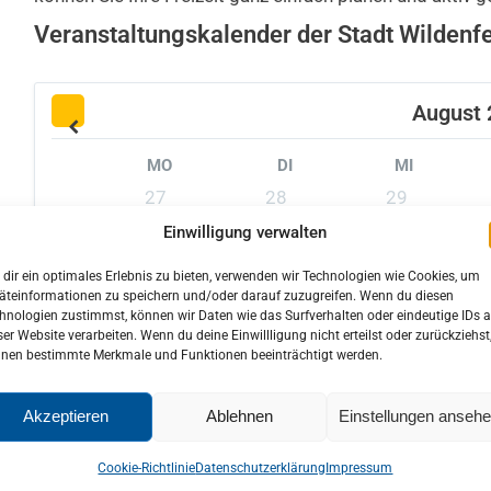
Veranstaltungskalender der Stadt Wildenfe
August
MO
DI
MI
27
28
29
3
4
5
Einwilligung verwalten
10
11
12
dir ein optimales Erlebnis zu bieten, verwenden wir Technologien wie Cookies, um
17
18
19
äteinformationen zu speichern und/oder darauf zuzugreifen. Wenn du diesen
hnologien zustimmst, können wir Daten wie das Surfverhalten oder eindeutige IDs a
24
25
26
ser Website verarbeiten. Wenn du deine Einwillligung nicht erteilst oder zurückziehst
nen bestimmte Merkmale und Funktionen beeinträchtigt werden.
31
1
2
Akzeptieren
Ablehnen
Einstellungen anseh
MEHR VERANSTALTUNGEN
Cookie-Richtlinie
Datenschutzerklärung
Impressum