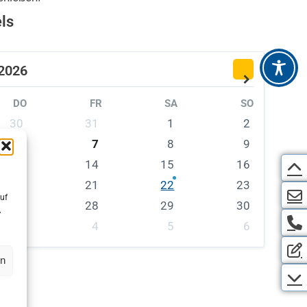
ls
2026
DO
FR
SA
SO
30
31
1
2
6
7
8
9
13
14
15
16
20
21
22
23
uf
27
28
29
30
,
3
4
5
6
en