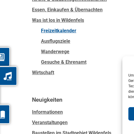
Essen, Einkaufen & Übernachten
Was ist los in Wildenfels
Freizeitkalender
Ausflugsziele
Wanderwege
Gesuche & Ehrenamt
Wirtschaft
Um 
Ger
Tec
die
kön
Neuigkeiten
Informationen
Veranstaltungen
Baustellen im Stadtgebiet Wildenfels