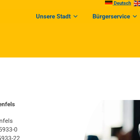
Deutsch
Unsere Stadt
Bürgerservice
enfels
nfels
5933-0
5933-22