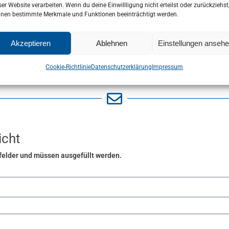
ser Website verarbeiten. Wenn du deine Einwillligung nicht erteilst oder zurückziehst
Die Stadtverwaltung hat geschlossen am:
nen bestimmte Merkmale und Funktionen beeinträchtigt werden.
02.01.2026
Akzeptieren
Ablehnen
Einstellungen anseh
Cookie-Richtlinie
Datenschutzerklärung
Impressum
icht
felder und müssen ausgefüllt werden.