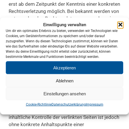
erst ab dem Zeitpunkt der Kenntnis einer konkreten
Rechtsverletzung möglich. Bei bekannt werden von
entsprechenden Rechtsverletzungen werden wir
Einwilligung verwalten
diese Inhalte umgehend entfernen.
Um dir ein optimales Erlebnis zu bieten, verwenden wir Technologien wie
Haftung für Links
Cookies, um Geräteinformationen zu speichern und/oder darauf
zuzugreifen. Wenn du diesen Technologien zustimmst, können wir Daten
Unser Angebot enthält Links zu externen Webseiten
wie das Surfverhalten oder eindeutige IDs auf dieser Website verarbeiten.
Wenn du deine Einwillligung nicht erteilst oder zurückziehst, können
Dritter, auf deren Inhalte wir keinen Einfluss haben.
bestimmte Merkmale und Funktionen beeinträchtigt werden.
Deshalb können wir für diese fremden Inhalte auch
keine Gewähr übernehmen. Für die Inhalte der
Akzeptieren
verlinkten Seiten ist stets der jeweilige Anbieter
Ablehnen
oder Betreiber der Seiten verantwortlich. Die
verlinkten Seiten wurden zum Zeitpunkt der
Einstellungen ansehen
Verlinkung auf mögliche Rechtsverstöße überprüft.
Rechtswidrige Inhalte waren zum Zeitpunkt der
Cookie-Richtlinie
Datenschutzerklärung
Impressum
Verlinkung nicht erkennbar. Eine permanente
inhaltliche Kontrolle der verlinkten Seiten ist jedoch
ohne konkrete Anhaltspunkte einer