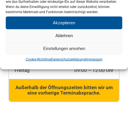
wie das Surfverhalten oder eindeutige IDs auf dieser Website verarbeiten.
Wenn du deine Einwillligung nicht erteilst oder zurückziehst, können
bestimmte Merkmale und Funktionen beeinträchtigt werden.
Montag
09:00 – 12:00 Uhr
Akzeptieren
09:00 – 12.00 Uhr
Dienstag
13:00 – 18:00 Uhr
Ablehnen
Mittwoch
geschlossen
Einstellungen ansehen
09:00 – 12:00 Uhr
Donnerstag
13:00 – 17:00 Uhr
Cookie-Richtlinie
Datenschutzerklärung
Impressum
Freitag
09:00 – 12:00 Uhr
Außerhalb der Öffnungszeiten bitten wir um
eine vorherige Terminabsprache.