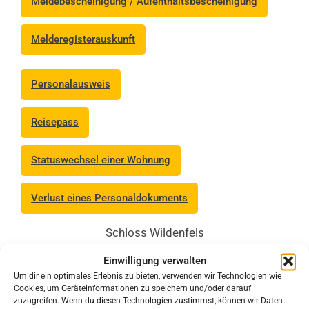
Meldebescheinigung / Aufenthaltsbescheinigung
Melderegisterauskunft
Personalausweis
Reisepass
Statuswechsel einer Wohnung
Verlust eines Personaldokuments
Schloss Wildenfels
08134 Wildenfels
Einwilligung verwalten
Tel. 03 76 03/5 59 33-19
Um dir ein optimales Erlebnis zu bieten, verwenden wir Technologien wie
E-Mail:
meldeamt@wildenfels.de
Cookies, um Geräteinformationen zu speichern und/oder darauf
zuzugreifen. Wenn du diesen Technologien zustimmst, können wir Daten
Öffnungszeiten: