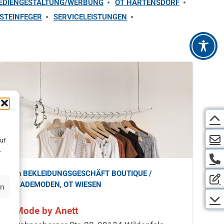
EDIENGESTALTUNG/WERBUNG
OT HÄRTENSDORF
STEINFEGER
SERVICELEISTUNGEN
uf
,
in
BEKLEIDUNGSGESCHÄFT BOUTIQUE /
BADEMODEN
,
OT WIESEN
en
Mode by Anett