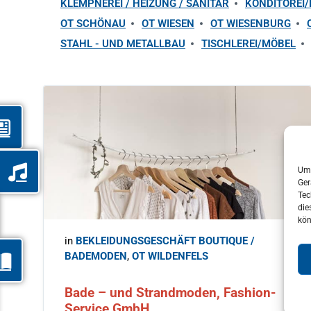
KLEMPNEREI / HEIZUNG / SANITÄR
KONDITOREI/
OT SCHÖNAU
OT WIESEN
OT WIESENBURG
STAHL - UND METALLBAU
TISCHLEREI/MÖBEL
Um 
Ger
Tec
die
kön
in
BEKLEIDUNGSGESCHÄFT BOUTIQUE /
BADEMODEN
,
OT WILDENFELS
Bade – und Strandmoden, Fashion-
Service GmbH