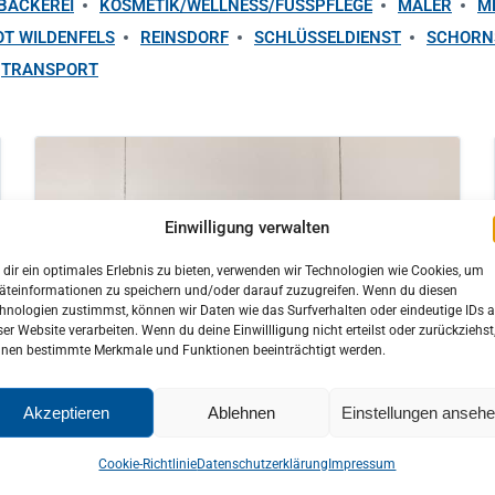
BÄCKEREI
KOSMETIK/WELLNESS/FUSSPFLEGE
MALER
M
OT WILDENFELS
REINSDORF
SCHLÜSSELDIENST
SCHORN
TRANSPORT
Einwilligung verwalten
dir ein optimales Erlebnis zu bieten, verwenden wir Technologien wie Cookies, um
äteinformationen zu speichern und/oder darauf zuzugreifen. Wenn du diesen
hnologien zustimmst, können wir Daten wie das Surfverhalten oder eindeutige IDs a
ser Website verarbeiten. Wenn du deine Einwillligung nicht erteilst oder zurückziehst
nen bestimmte Merkmale und Funktionen beeinträchtigt werden.
in
BEKLEIDUNGSGESCHÄFT BOUTIQUE /
BADEMODEN
,
OT WILDENFELS
Akzeptieren
Ablehnen
Einstellungen anseh
Boutique LA MODA ITALIANA
Cookie-Richtlinie
Datenschutzerklärung
Impressum