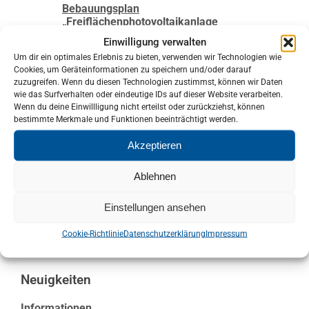
Bebauungsplan
„Freiflächenphotovoltaikanlage
Schönau“
Einwilligung verwalten
Um dir ein optimales Erlebnis zu bieten, verwenden wir Technologien wie
Baugebiet „Glück Auf“ Härtensdorf
Cookies, um Geräteinformationen zu speichern und/oder darauf
Gewerbegebiet Härtensdorf
zuzugreifen. Wenn du diesen Technologien zustimmst, können wir Daten
wie das Surfverhalten oder eindeutige IDs auf dieser Website verarbeiten.
Lärmaktionsplan
Wenn du deine Einwillligung nicht erteilst oder zurückziehst, können
bestimmte Merkmale und Funktionen beeinträchtigt werden.
Rad- und Gehweg-Studie – Wildenfelser
Straße
Akzeptieren
Geförderte Maßnahmen
Ablehnen
Brand- und Katastrophenschutz
Einstellungen ansehen
Vermietung & Verpachtung
Cookie-Richtlinie
Datenschutzerklärung
Impressum
Neuigkeiten
Informationen