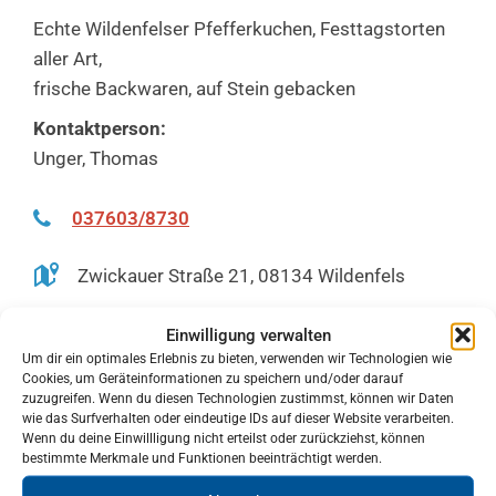
Echte Wildenfelser Pfefferkuchen, Festtagstorten
aller Art,
frische Backwaren, auf Stein gebacken
Kontaktperson:
Unger, Thomas
037603/8730
Zwickauer Straße 21, 08134 Wildenfels
Einwilligung verwalten
Um dir ein optimales Erlebnis zu bieten, verwenden wir Technologien wie
Öffnungszeiten
Cookies, um Geräteinformationen zu speichern und/oder darauf
zuzugreifen. Wenn du diesen Technologien zustimmst, können wir Daten
wie das Surfverhalten oder eindeutige IDs auf dieser Website verarbeiten.
Montag Geschlossen
Wenn du deine Einwillligung nicht erteilst oder zurückziehst, können
bestimmte Merkmale und Funktionen beeinträchtigt werden.
Dienstag 06:00–17:00
Mittwoch 06:00–17:00